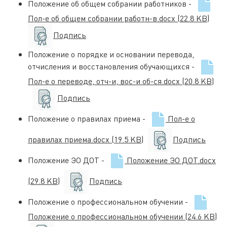
Положение об общем собрании работников -
Пол-е об общем собрании работн-в.docx
(22.8 KB)
Подпись
Положение о порядке и основании перевода,
отчисления и восстановления обучающихся -
Пол-е о переводе, отч-и, вос-и об-ся.docx
(20.8 KB)
Подпись
Положение о правилах приема -
Пол-е о
правилах приема.docx
(19.5 KB)
Подпись
Положение ЭО ДОТ -
Положение ЭО ДОТ.docx
(29.8 KB)
Подпись
Положение о профессиональном обучении -
Положение о профессиональном обучении
(24.6 KB)